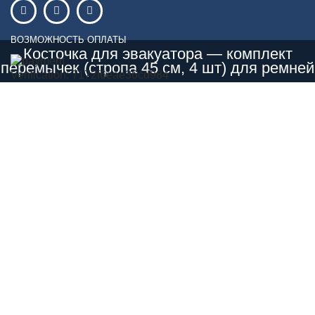
ВОЗМОЖНОСТЬ ОПЛАТЫ
Косточка для эвакуатора — комплект
перемычек (стропа 45 см, 4 шт) для ремней
Verification: 7172f6eae36cd984